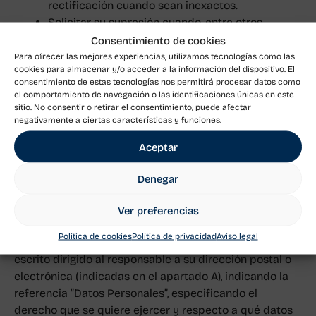
rectificación cuando sean inexactos.
Solicitar su supresión cuando, entre otros
motivos, los datos ya no sean necesarios para
Consentimiento de cookies
los fines para los que fueron recogidos.
Para ofrecer las mejores experiencias, utilizamos tecnologías como las
cookies para almacenar y/o acceder a la información del dispositivo. El
Solicitar la limitación de su tratamiento en
consentimiento de estas tecnologías nos permitirá procesar datos como
determinadas circunstancias.
el comportamiento de navegación o las identificaciones únicas en este
Solicitar la oposición al tratamiento de sus datos
sitio. No consentir o retirar el consentimiento, puede afectar
negativamente a ciertas características y funciones.
por motivos relacionados con su situación
particular.
Aceptar
Solicitar la portabilidad de los datos en los
casos previstos en la normativa.
Denegar
Otros derechos reconocidos en las normativas
aplicables.
Ver preferencias
Política de cookies
Política de privacidad
Aviso legal
Dónde y cómo solicitar sus Derechos: Mediante un
escrito dirigido al responsable a su dirección postal o
electrónica (indicadas en el apartado A), indicando la
referencia “Datos Personales”, especificando el
derecho que se quiere ejercer y respecto a qué datos