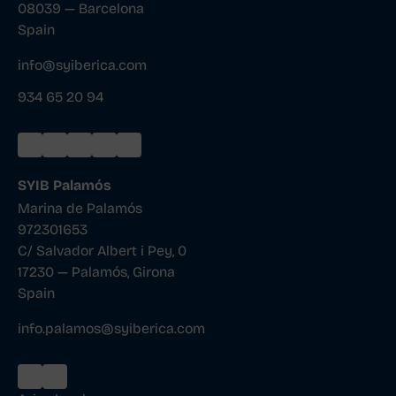
08039 — Barcelona
Spain
info@syiberica.com
934 65 20 94
SYIB Palamós
Marina de Palamós
972301653
C/ Salvador Albert i Pey, 0
17230 — Palamós, Girona
Spain
info.palamos@syiberica.com