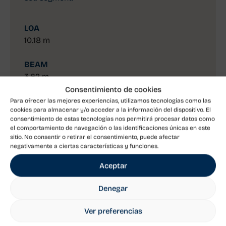
LOA
10.18 m
BEAM
3.62 m
Consentimiento de cookies
MOTOR
Para ofrecer las mejores experiencias, utilizamos tecnologías como las
cookies para almacenar y/o acceder a la información del dispositivo. El
800 hp
consentimiento de estas tecnologías nos permitirá procesar datos como
el comportamiento de navegación o las identificaciones únicas en este
sitio. No consentir o retirar el consentimiento, puede afectar
Descobrir
negativamente a ciertas características y funciones.
Aceptar
Reiner 10 EFB
Denegar
Ver preferencias
La cabina R10 representa un punt d'inflexió en