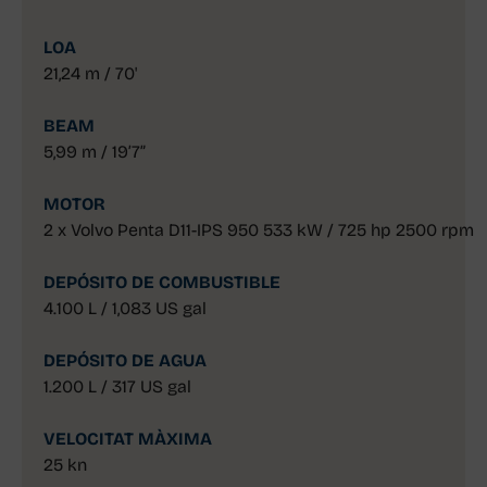
LOA
21,24 m / 70'
BEAM
5,99 m / 19’7”
MOTOR
2 x Volvo Penta D11-IPS 950 533 kW / 725 hp 2500 rpm
DEPÓSITO DE COMBUSTIBLE
4.100 L / 1,083 US gal
DEPÓSITO DE AGUA
1.200 L / 317 US gal
VELOCITAT MÀXIMA
25 kn