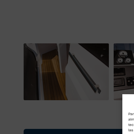
Par
alm
tec
las