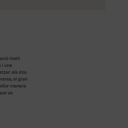
ió l’estil
 i una
tzar: els dos
reres, el gran
millor manera
que us