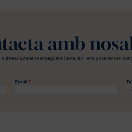
tacta amb nosal
 dubtes? Emplena el següent formulari i ens posarem en con
Email
*
Te