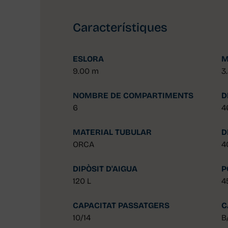
Característiques
ESLORA
M
9.00 m
3
NOMBRE DE COMPARTIMENTS
D
6
4
MATERIAL TUBULAR
D
ORCA
4
DIPÒSIT D'AIGUA
P
120 L
4
CAPACITAT PASSATGERS
C
10/14
B