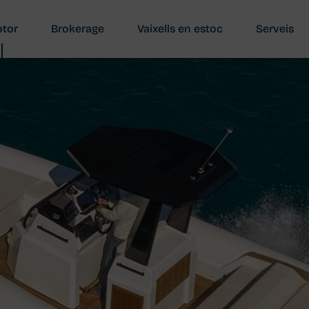
tor
Brokerage
Vaixells en estoc
Serveis