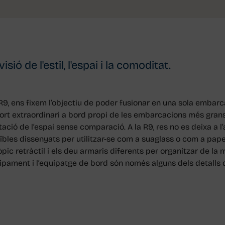
9 Tourer
isió de l'estil, l'espai i la comoditat.
R9, ens fixem l’objectiu de poder fusionar en una sola embarcac
nfort extraordinari a bord propi de les embarcacions més grans
ió de l’espai sense comparació. A la R9, res no es deixa a l’a
aïbles dissenyats per utilitzar-se com a suaglass o com a pape
pic retràctil i els deu armaris diferents per organitzar de la 
uipament i l’equipatge de bord són només alguns dels detalls 