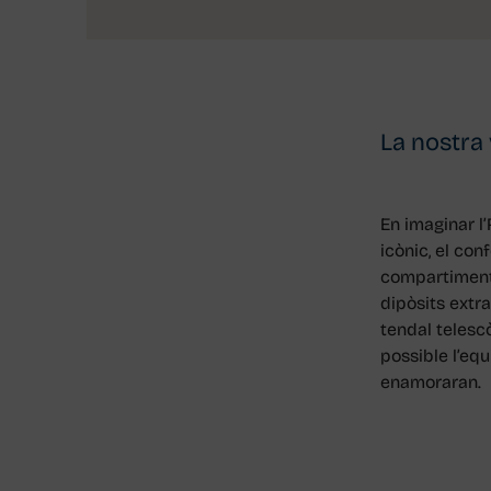
Renier 
La nostra v
En imaginar l’
icònic, el co
compartimentac
dipòsits extr
tendal telescò
possible l’eq
enamoraran.