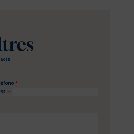
tres
tacte
léfono
*
+34