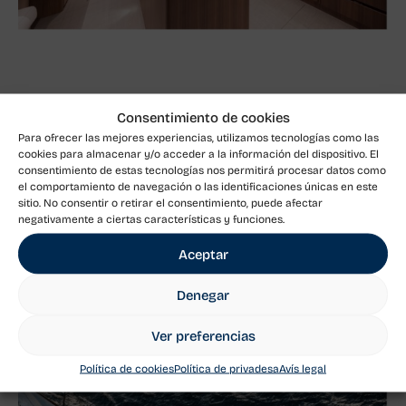
Rendiment: Navegació a un
Consentimiento de cookies
Altre Nivell
Para ofrecer las mejores experiencias, utilizamos tecnologías como las
cookies para almacenar y/o acceder a la información del dispositivo. El
consentimiento de estas tecnologías nos permitirá procesar datos como
el comportamiento de navegación o las identificaciones únicas en este
El Solaris 111 és sinònim de rendiment superior. La seva
sitio. No consentir o retirar el consentimiento, puede afectar
negativamente a ciertas características y funciones.
enginyeria avançada li permet lliscar amb agilitat en
qualsevol condició, combinant estabilitat i velocitat per
Aceptar
a una experiència de navegació incomparable.
Perfecte tant per a regates com per a travessies
Denegar
llargues, aquest veler ha estat dissenyat per superar
les expectatives més exigents.
Ver preferencias
Política de cookies
Política de privadesa
Avís legal