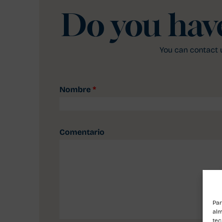
Do you hav
You can contact u
Nombre
*
Comentario
Par
alm
tec