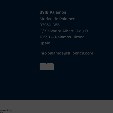
SYIB Palamós
Marina de Palamós
972301653
C/ Salvador Albert i Pey, 0
17230 — Palamós, Girona
Spain
info.palamos@syiberica.com