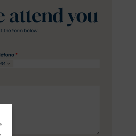
 attend you
ut the form below.
léfono
*
+34
ra
o